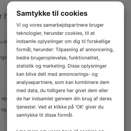
Samtykke til cookies
r hjælper metakognitiv terapi
Vi og vores samarbejdspartnere bruger
teknologier, herunder cookies, til at
indsamle oplysninger om dig til forskellige
iv til behandling af:
formål, herunder: Tilpasning af annoncering,
bedre brugeroplevelse, funktionalitet,
angst, helbredsangst)
statistik og marketing. Disse oplysninger
kan blive delt med annoncerings- og
analysepartnere, som kan kombinere dem
med data, du tidligere har givet dem eller
de har indsamlet gennem din brug af deres
 egentlig diagnose
tjenester. Ved at klikke på 'OK' giver du
 og mange oplever en mærkbar bedring allerede efter
samtykke til disse formål.