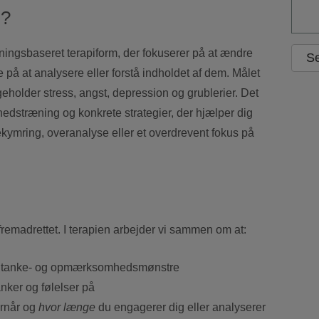
i?
kningsbaseret terapiform, der fokuserer på at ændre
e på at analysere eller forstå indholdet af dem. Målet
eholder stress, angst, depression og grublerier. Det
edstræning og konkrete strategier, der hjælper dig
kymring, overanalyse eller et overdrevent fokus på
 fremadrettet. I terapien arbejder vi sammen om at:
ige tanke- og opmærksomhedsmønstre
anker og følelser på
ornår og
hvor længe
du engagerer dig eller analyserer