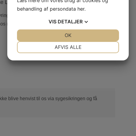
Læs mere om vores brug af cookies og
ke Lemvig
behandling af persondata
her
.
tyringen, eller du er træt af at kæmpe med uro og
VIS
DETALJER
hos mig Her møder du tryghed, ro og en metode, der
JA
NEJ
OK
JA
NEJ
NØDVENDIGE
PRÆFERENCER
AFVIS ALLE
JA
NEJ
JA
NEJ
MARKETING
STATISTIK
ke blive henvist til os via sygesikringen og få