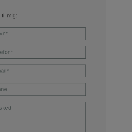
 til mig:
vn*
lefon*
ail*
ne
sked