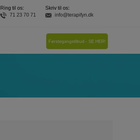
Ring til os:
Skriv til os:
71 23 70 71
info@terapifyn.dk
Førstegangstilbud -
SE HER!