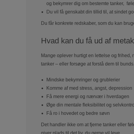
og bekymrer dig om bestemte tanker, følel
Du vil få genskabt din tillid til, at sinde
Du får konkrete redskaber, som du kan bru
Hvad kan du få ud af metako
Mange oplever hurtigt en lettelse og frihed
tanker – eller forsøge at forstå dem til bund
Mindske bekymringer og grublerier
Komme af med stress, angst, depression
Få mere energi og nærvær i hverdagen
Øge din mentale fleksibilitet og selvkontr
Få ro i hovedet og bedre søvn
Det handler ikke om at fjerne tanker eller fø
giver plads til det liv, du gerne vil leve.