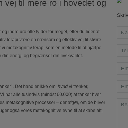
 vej til mere ro i hovedet og
Skriv
g indre uro ofte fylder for meget, eller du lider af
Na
tiv terapi være en nænsom og effektiv vej til større
 vi metakognitiv terapi som en metode til at hjælpe
Te
er din energi og begrænser din livskvalitet.
Em
Em
tanker". Det handler ikke om,
hvad
vi tænker,
. Vi har alle tusindvis (mindst 60.000) af tanker hver
es metakognitive processer – der afgør, om de bliver
Be
uger også vores metakognitive evne til at skabe alt,