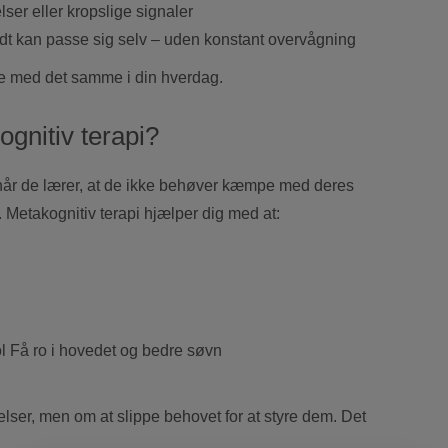
ser eller kropslige signaler
t godt kan passe sig selv – uden konstant overvågning
ge med det samme i din hverdag.
gnitiv terapi?
, når de lærer, at de ikke behøver kæmpe med deres
s. Metakognitiv terapi hjælper dig med at:
ol Få ro i hovedet og bedre søvn
lelser, men om at slippe behovet for at styre dem. Det