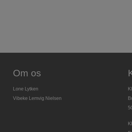
Om os
K
Lone Lytken
Kl
Vibeke Lemvig Nielsen
B
5
K