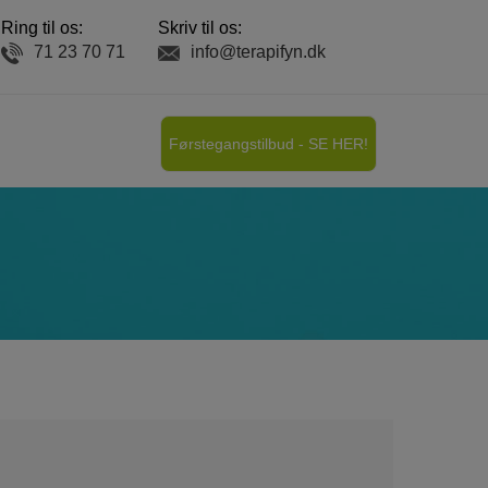
Ring til os:
Skriv til os:
71 23 70 71
info@terapifyn.dk
Førstegangstilbud -
SE HER!