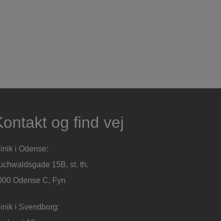
ontakt og find vej
inik i Odense:
uchwaldsgade 15B, st. th.
000 Odense C, Fyn
linik i Svendborg: