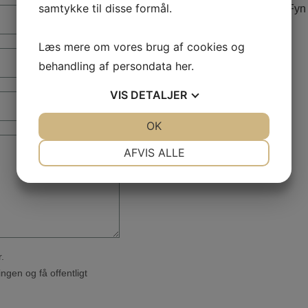
samtykke til disse formål.
Læs mere om vores brug af cookies og
behandling af persondata
her
.
VIS
DETALJER
JA
NEJ
OK
JA
NEJ
NØDVENDIGE
PRÆFERENCER
AFVIS ALLE
JA
NEJ
JA
NEJ
MARKETING
STATISTIK
.
ingen og få offentligt