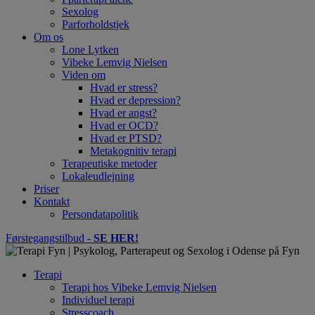
Sexolog
Parforholdstjek
Om os
Lone Lytken
Vibeke Lemvig Nielsen
Viden om
Hvad er stress?
Hvad er depression?
Hvad er angst?
Hvad er OCD?
Hvad er PTSD?
Metakognitiv terapi
Terapeutiske metoder
Lokaleudlejning
Priser
Kontakt
Persondatapolitik
Førstegangstilbud -
SE HER!
Terapi
Terapi hos Vibeke Lemvig Nielsen
Individuel terapi
Stresscoach