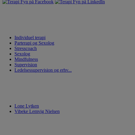
Vi tilbyder
Individuel terapi
Parterapi og Sexolog
Stresscoach
Sexolog
Mindfulness
Supervision
Ledelsessupervision og erhv...
Om os
Lone Lytken
Vibeke Lemvig Nielsen
Kontakt og find vej