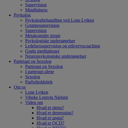
Supervision
Mindfulness
Psykolog
Psykologbehandling ved Lone Lytken
Gruppesupervision
Supervision
Metakognitiv terapi
Psykologiske undersøgelser
Ledelsessupervision og erhvervscoaching
Gratis meditationer
Neuropsykologiske undersøgelser
Parterapi og Sexolog
Parterapi og Sexolog
I parterapi alene
Sexolog
Parforholdstjek
Om os
Lone Lytken
Vibeke Lemvig Nielsen
Viden om
Hvad er stress?
Hvad er depression?
Hvad er angst?
Hvad er OCD?