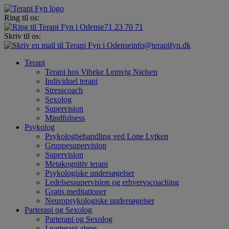
Ring til os:
71 23 70 71
Skriv til os:
info@terapifyn.dk
Terapi
Terapi hos Vibeke Lemvig Nielsen
Individuel terapi
Stresscoach
Sexolog
Supervision
Mindfulness
Psykolog
Psykologbehandling ved Lone Lytken
Gruppesupervision
Supervision
Metakognitiv terapi
Psykologiske undersøgelser
Ledelsessupervision og erhvervscoaching
Gratis meditationer
Neuropsykologiske undersøgelser
Parterapi og Sexolog
Parterapi og Sexolog
I parterapi alene