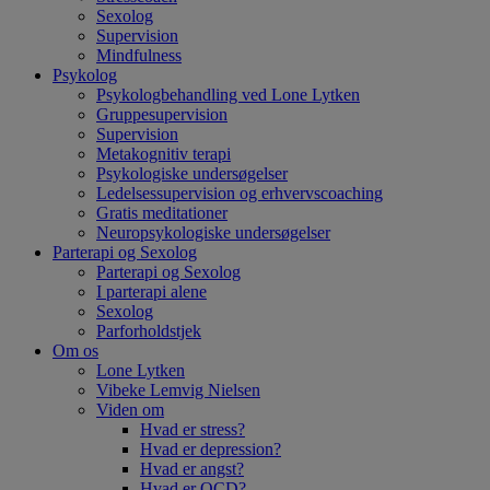
Sexolog
Supervision
Mindfulness
Psykolog
Psykologbehandling ved Lone Lytken
Gruppesupervision
Supervision
Metakognitiv terapi
Psykologiske undersøgelser
Ledelsessupervision og erhvervscoaching
Gratis meditationer
Neuropsykologiske undersøgelser
Parterapi og Sexolog
Parterapi og Sexolog
I parterapi alene
Sexolog
Parforholdstjek
Om os
Lone Lytken
Vibeke Lemvig Nielsen
Viden om
Hvad er stress?
Hvad er depression?
Hvad er angst?
Hvad er OCD?