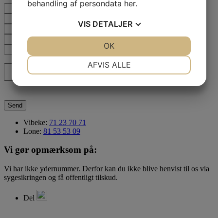
behandling af persondata
her
.
Navn*
Telefon*
VIS
DETALJER
Email*
Do not fill out!
JA
NEJ
OK
JA
NEJ
Emne
NØDVENDIGE
PRÆFERENCER
AFVIS ALLE
Besked
JA
NEJ
JA
NEJ
MARKETING
STATISTIK
Vibeke:
71 23 70 71
Lone:
81 53 53 09
Vi gør opmærksom på:
Vi har ikke ydernummer. Derfor kan du ikke blive henvist til os via
sygesikringen og få offentligt tilskud.
Del