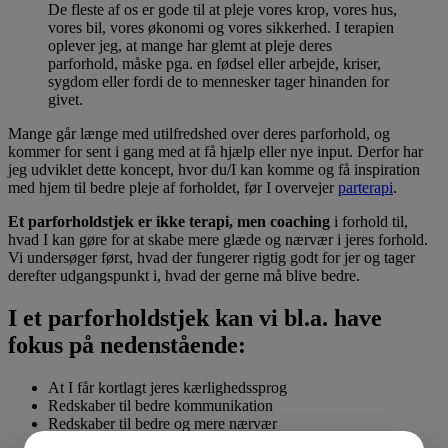
De fleste af os er gode til at pleje vores krop, vores hus,
vores bil, vores økonomi og vores sikkerhed. I terapien
oplever jeg, at mange har glemt at pleje deres
parforhold, måske pga. en fødsel eller arbejde, kriser,
sygdom eller fordi de to mennesker tager hinanden for
givet.
Mange går længe med utilfredshed over deres parforhold, og
kommer for sent i gang med at få hjælp eller nye input. Derfor har
jeg udviklet dette koncept, hvor du/I kan komme og få inspiration
med hjem til bedre pleje af forholdet, før I overvejer
parterapi
.
Et parforholdstjek er ikke terapi, men coaching
i forhold til,
hvad I kan gøre for at skabe mere glæde og nærvær i jeres forhold.
Vi undersøger først, hvad der fungerer rigtig godt for jer og tager
derefter udgangspunkt i, hvad der gerne må blive bedre.
I et parforholdstjek kan vi bl.a. have
fokus på nedenstående:
At I får kortlagt jeres kærlighedssprog
Redskaber til bedre kommunikation
Redskaber til bedre og mere nærvær
Inspiration til sexlivet og at forstå mænds og kvinders