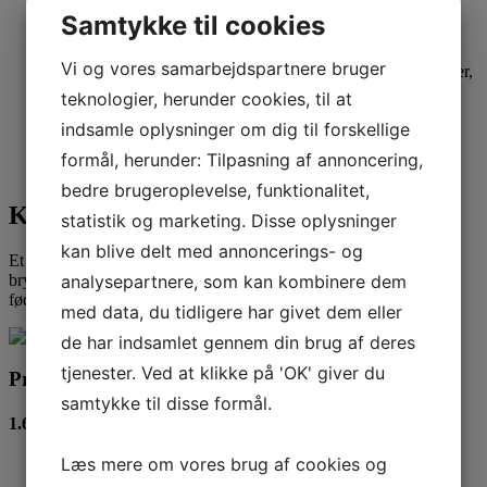
seksualitet
Samtykke til cookies
Hjælp til at få gang i sextalk derhjemme
Lære at tale om jeres forhold på en ny og spændende måde
Vi og vores samarbejdspartnere bruger
Inspiration til ting og oplevelser I kan indføre hjemme hos jer,
hvor I har fokus på hinanden og på parforholdet.
teknologier, herunder cookies, til at
Parforholdet og sex efter fødslen
indsamle oplysninger om dig til forskellige
Jeres værdier
At få økonomi, forbrug og fordeling af økonomi til at fylde
formål, herunder: Tilpasning af annoncering,
mindre
bedre brugeroplevelse, funktionalitet,
Køb som gavekort
statistik og marketing. Disse oplysninger
kan blive delt med annoncerings- og
Et parforholdstjek kan også købes som gavekort til et f.eks. et
analysepartnere, som kan kombinere dem
bryllup, nogen der flytter sammen, en julegave eller
fødselsdagsgave. Bestil gavekort her:
vibeke@terapifyn.dk
med data, du tidligere har givet dem eller
de har indsamlet gennem din brug af deres
tjenester. Ved at klikke på 'OK' giver du
Priser
samtykke til disse formål.
1.650 kr. (1,5 time)
Læs mere om vores brug af cookies og