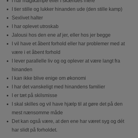
I har magtkampe eller I skændes mere
I tier stille og lukker hinanden ude (den stille kamp)
Sexlivet halter
I har oplevet utroskab
Jalousi hos den ene af jer, eller hos jer begge
I vil have et åbent forhold eller har problemer med at
være i et åbent forhold
I lever parallelle liv og og oplever at være langt fra
hinanden
I kan ikke blive enige om økonomi
I har det vanskeligt med hinandens familier
I er tæt på skilsmisse
I skal skilles og vil have hjælp til at gøre det på den
mest nænsomme måde
Det kan også være, at den ene har været syg og dét
har slidt på forholdet.