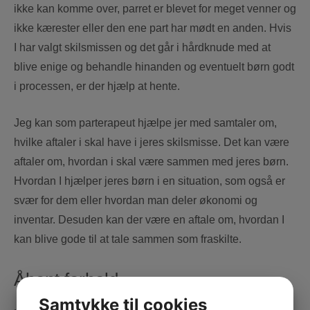
ikke kan komme over, parret er blevet for meget venner og
ikke kærester eller den ene part har mødt en anden. Hvis
I har valgt skilsmissen og det går i hårdknude med at
blive enige og behandle hinanden og eventuelt børn godt
i processen, er der hjælp at hente.
Jeg kan som parterapeut hjælpe jer med samtaler om,
hvilke aftaler i skal have i jeres skilsmisse. Det kan være
aftaler om, hvordan i skal være sammen med jeres børn.
Hvordan I hjælper jeres børn i en situation, som også er
svær for dem eller hvordan man deler økonomi og
inventar. Desuden kan der være en aftale om, hvordan I
kan blive gode til at tale sammen som fraskilte.
Åbent forhold
Samtykke til cookies