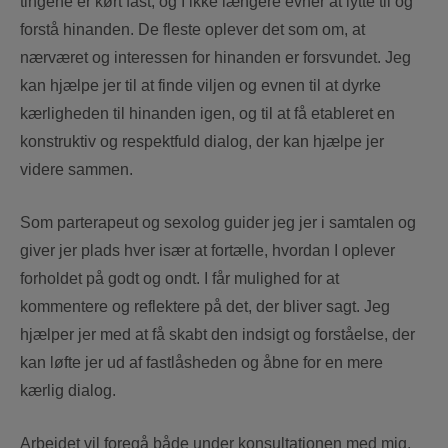
tingene er kørt fast, og I ikke længere evner at lytte til og
forstå hinanden. De fleste oplever det som om, at
nærværet og interessen for hinanden er forsvundet. Jeg
kan hjælpe jer til at finde viljen og evnen til at dyrke
kærligheden til hinanden igen, og til at få etableret en
konstruktiv og respektfuld dialog, der kan hjælpe jer
videre sammen.
Som parterapeut og sexolog guider jeg jer i samtalen og
giver jer plads hver især at fortælle, hvordan I oplever
forholdet på godt og ondt. I får mulighed for at
kommentere og reflektere på det, der bliver sagt. Jeg
hjælper jer med at få skabt den indsigt og forståelse, der
kan løfte jer ud af fastlåsheden og åbne for en mere
kærlig dialog.
Arbejdet vil foregå både under konsultationen med mig,