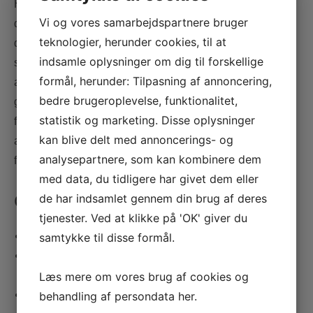
Hvis du/I lever i et åbent forhold og har probelemer med
Vi og vores samarbejdspartnere bruger
det i forhold til jalousi, usikkerhed eller kontraktbrud, kan
teknologier, herunder cookies, til at
det gså være en god i de at tale med en
indsamle oplysninger om dig til forskellige
sexolog/parterapeut. Det kan også være at I eller ønsker
formål, herunder: Tilpasning af annoncering,
at prøve at have et åbent forhold. Der er mange måder at
bedre brugeroplevelse, funktionalitet,
gøre det på, og mange sten der skal vendes før
statistik og marketing. Disse oplysninger
forholdskontrakten er på plads. jeg kan hjælpe med at
kan blive delt med annoncerings- og
afklare om I begge ønsker og at klar til at være i et åbent
analysepartnere, som kan kombinere dem
forhold, samt at få jeres kontrakt på plads.
med data, du tidligere har givet dem eller
Gode råd
de har indsamlet gennem din brug af deres
tjenester. Ved at klikke på 'OK' giver du
Giv din partner plads til at være sig selv.
samtykke til disse formål.
Sig til din partner , hvis du selv har brug for at være dig
selv, og at det ikke har noget med ham/hende at gøre.
Læs mere om vores brug af cookies og
Find på et fælles projekt. F.eks. plant noget i haven
behandling af persondata
her
.