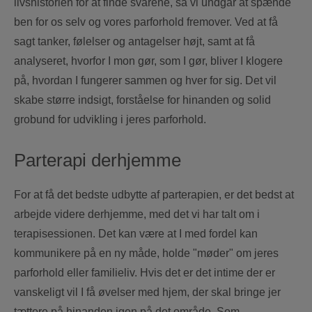
livshistorien for at finde svarene, så vi undgår at spænde
ben for os selv og vores parforhold fremover. Ved at få
sagt tanker, følelser og antagelser højt, samt at få
analyseret, hvorfor I mon gør, som I gør, bliver I klogere
på, hvordan I fungerer sammen og hver for sig. Det vil
skabe større indsigt, forståelse for hinanden og solid
grobund for udvikling i jeres parforhold.
Parterapi derhjemme
For at få det bedste udbytte af parterapien, er det bedst at
arbejde videre derhjemme, med det vi har talt om i
terapisessionen. Det kan være at I med fordel kan
kommunikere på en ny måde, holde "møder" om jeres
parforhold eller familieliv. Hvis det er det intime der er
vanskeligt vil I få øvelser med hjem, der skal bringe jer
tættere på hinanden igen på det område. Som